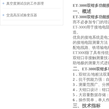
真空度测试仪的工作原理
ET-
3000双钳多功
一、概述
交流高压试验变压器
ET-
3000双钳多功
而不必参加专门的培
ET-
3000用于接地
造。
优良的接地系统是电
的接地电阻测量方法
配电线路、铁塔输电
ET3000除了具
双钳口非接触测量技
助地极的测量方式进
二、
ET-
3000双钳
1．
双钳法/地桩法
2．
抗干扰能力强：自
3．
测量范围广、分辨率
4．
大钳口设计：钳口
5．
大容量数据存储：
6．
操作简单，单人
三、技术指标