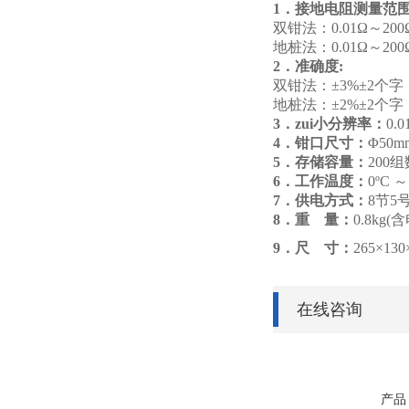
1．接地电阻测量范
双钳法：0.01Ω～200
地桩法：0.01Ω～200
2．准确度:
双钳法：±3%±2个字
地桩法：±2%±2个字
3．zui小分辨率：
0.0
4．钳口尺寸：
Φ50
5．存储容量：
200
6．工作温度：
0ºC ～
7．供电方式：
8
节5
8．重 量：
0.8kg(
9．尺 寸：
265×130
在线咨询
产品