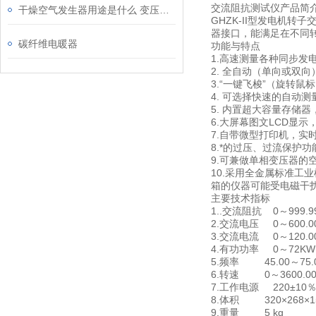
交流阻抗测试仪产品简
干燥空气发生器用途是什么 变压器、电抗器设备检修时供应干燥空气
GHZK-II型发电机
器接口，能满足在不同
碳纤维电暖器
功能与特点
1.高速测量各种同步发
2. 全自动（单向或
3.“一键飞梭”（旋转
4. 可选择快速的自动
5. 内置超大容量存储
6.大屏幕图文LCD显
7.自带微型打印机，实
8.*的过压、过流保护
9.可兼做单相变压器
10.采用全金属标准
箱的仪器可能受电磁干
主要技术指标
1..交流阻抗 0～999.
2.交流电压 0～60
3.交流电流 0～12
4.有功功率 0～7
5.频率 45.00～75
6.转速 0～3600
7.工作电源 220±10
8.体积 320×268
9.重量 5 kg