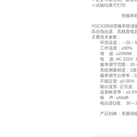
☆试验结果可打印
变频串联谐振成套
YGCX2858变频串
高压电抗器、高精度电
主要技术参数：
环境温度：－25～5
工作湿度：≤90%
海 拔: ≤2000M
电 源: AC 220V 
频率调节范围：30～3
系统测量精度：1级
频率调节分辨率：0.1
不稳定度: ≤0.05%
输出波形: 正弦波
波形畸变率：≤0.5
噪 声: ≤60dB
电抗器Q值: 30～2
产品别称：变频谐振、