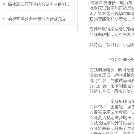
随着科技进步、电力事
揭秘高低压开关综合试验台的科技奥秘
流耐压试验不能正确反
因而针对这一现场试验
油浸式试验变压器保养步骤是怎样的呢？
它的智能化和小型化，
变频串联谐振成套试验装
的频率限制，还可检测
其特点：智能化、小型
YGCX2858变频
变频调压电源 既可改
激励变压器 起电磁耦
电 抗 器 与被试品串
分 压 器 用来测量
补偿电容器 用来补偿
变频串联谐振成套装
☆体积小、重量轻、操
☆屏幕显示试验数据、
☆能灵活整定试验电压、
☆试验结果能计算出被
☆分辨率高：频率分辨率为
☆安全可靠性高。装置