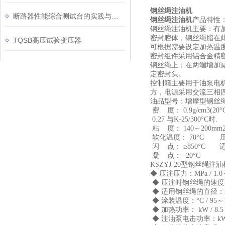
钢丝绳注油机
断路器性能综合测试台的实践与评估
钢丝绳注油机
产品特性
钢丝绳注油机主要：有
密封腔体，钢丝绳脂在
TQSB高压试验变压器
可根据需要设定加热温度
密封组件采用铝合金精
钢丝绳上；在两端增加
定密封头。
控制箱主要用于油泵电机
方，电源采用交流三相四
油品型号：增摩型钢丝
密 度： 0.9g/cm3(20°
0.27 与K-25/300°C时.
粘 度： 140～200mm2/
软化温度： 70°C 压注
闪 点： ≥850°C 
凝 点： -20°C 涂
KS
ZYJ
-
20型钢丝绳注
◆ 压注压力：MPa / 1.0
◆ 压注时钢丝绳的速度：m/s
◆ 适用钢丝绳的直径：mm 
◆ 涂装温度：°C / 95～
◆ 加热功率： kW / 8.5
◆ 注油泵电击功率：kW /