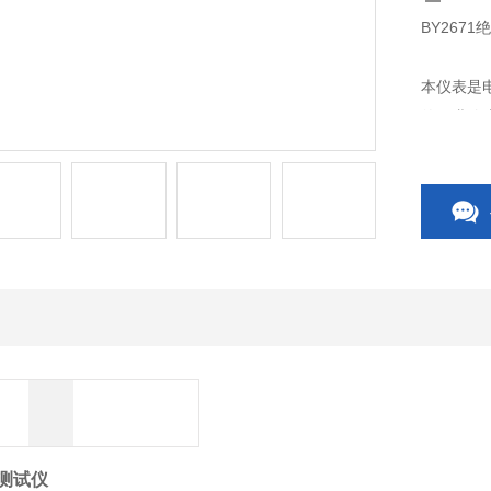
BY267
本仪表是
的工业企
器、电机
完备的
 可充
阻测试仪