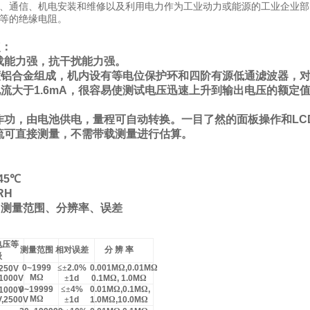
、通信、机电安装和维修以及利用电力作为工业动力或能源的工业企业部
等的绝缘电阻。
点：
载能力强，抗干扰能力强。
度铝合金组成，机内设有等电位保护环和四阶有源低通滤波器，
电流大于
1.6mA
，很容易使测试电压迅速上升到输出电压的额定
作功，由电池供电，量程可自动转换。一目了然的面板操作和
LC
流可直接测量，不需带载测量进行估算。
45
℃
RH
、测量范围、分辨率、误差
电压等
测量范围
相对误差
分
辨
率
级
0~1999
≤±
2.0%
0.001M
Ω
,0.01M
Ω
,250V
M
Ω
,1000V
±
1d
0.1M
Ω
, 1.0M
Ω
0~19999
≤±
4%
0.01M
Ω
,0.1M
Ω
,
,1000V
M
Ω
V,2500V
±
1d
1.0M
Ω
,10.0M
Ω