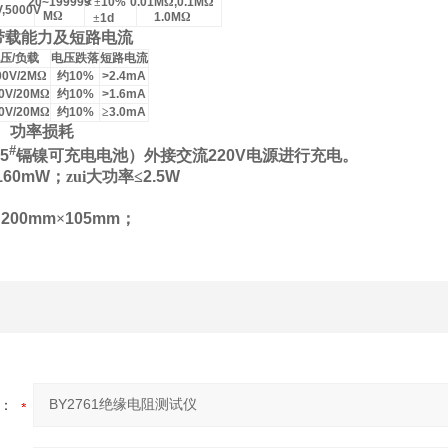
20~199999
＜±
10%
0.01M
Ω
,0.1M
Ω
V,5000V
M
Ω
1.0M
Ω
±
1d
压带载能力及短路电流
压
/
负载
电压跌落
短路电流
00V/2M
Ω
约
10%
>2.4mA
0V/20M
Ω
约
10%
>1.6mA
0V/20M
Ω
约
10%
≥
3.0mA
、功率损耗
#
5
镉镍可充电电池）外接交流
220V
电源进行充电。
160mW
；zui大功率
≤
2.5W
×
200mm
×
105mm
；
：