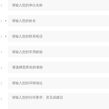
：
：
：
：
：
：
：