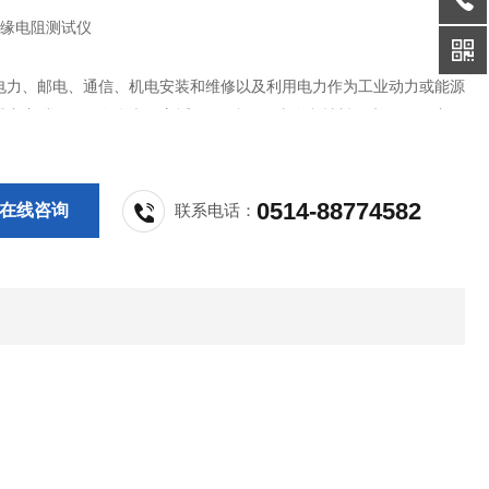
1绝缘电阻测试仪
电力、邮电、通信、机电安装和维修以及利用电力作为工业动力或能源
业部门常用而*的仪表。它适用于测量各种绝缘材料的电阻值及变压
、电缆及电器设备等的绝缘电阻。
保护功能，保障操作安全。
电电池供电，当电池电量不足时有欠压提示。
0514-88774582
在线咨询
联系电话：