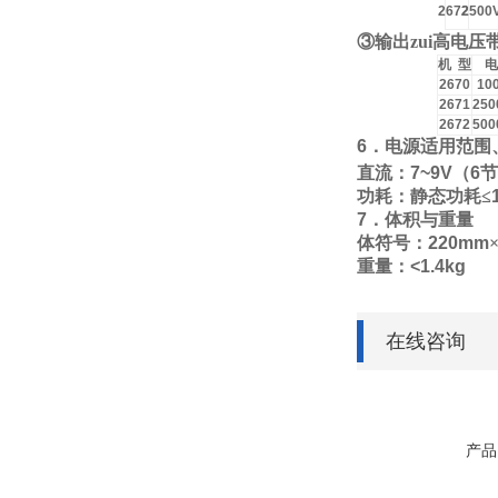
2672
2500
③
输出zui高电
机
型
电
2670
10
2671
250
2672
500
6
．电源适用范围
直流：
7~9V
（
6
节
功耗：静态功耗
≤
7
．体积与重量
体符号：
220mm
重量：
<1.4kg
在线咨询
产品