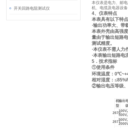
本仪表是电力、邮电
机、电缆及电器设备
开关回路电阻测试仪
4
、仪表特点
本表具有以下特
·输出功率大、带
本表外壳由高强
量由于输出短路
测试精度。
·本仪表不需人力
·本表输出短路电
5
．技术指标
①
使用条件
环境温度：
0
℃
~+
相对湿度：
≤
85%
②
输出电压等级
机
输出
型
100V
2670
500V
500V
2671
2000