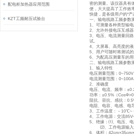
密的测量。该仪器具有
配电柜加热器应用范围
便，大大提高了工作效
快捷，是各级用户的*产
KZT工频耐压试验台
一、输电线路工频参数
1、可测量各种类型输
2、允许外接电压互感
3、电压、电流测量回路
试。
4、大屏幕、高亮度的
5、用户可随时将测试的
6、为配高压测量车的用
二、输电线路工频参数
1、输入特性
电压测量范围：0~750
电流测量范围：0~10
2、准确度
电压、电流、频率：±0.
功率：±0.5%（CosΦ>0.
阻抗、容抗、感抗：0.5
电阻、电容、电感、电导
3、工作温度：－10℃~ 
4、工作电源：交流85V~
5、绝缘：⑴、电压、电
⑵、工作电源输入端对
6、体积：42cm×35cm×