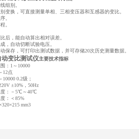
接线组别。
组别变换，可直接测量单相、三相变压器和互感器的变比。
相序。
量程。
。
变比后，能自动算出相对误差。
完成，自动切断试验电压。
自动保存，可打印出测试数据，并可存储20次历史测量数据。
自动变比测试仪
主要技术指标
：1～10000
～12点
～1000
0
0.2级；
20V ±10%，50Hz
度：－5℃～40℃
度：＜85%
320×215 mm3
g