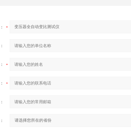
：
：
：
：
：
：