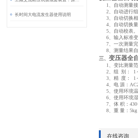
1、自动测量
2、自动进行
长时间大电流发生器使用说明
3、自动切换
4、自动切换
5、自动校表
6、输入标准
7、一次测量
8、测量结果
变压器
全
三、
1、变比测量范围
2、组 别：
1
3、精 度：
1
4、电 源：AC2
5、使用环境温
6、使用环境湿
7、体 积：430×
8、重
量：
5k
在线咨询