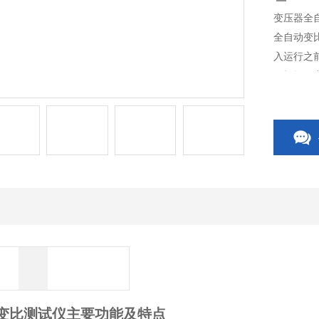
变压器全
全自动变
入运行之
及根据国
测试，可
路、变压
逐相进行
变比测试仪
主要功能及特点