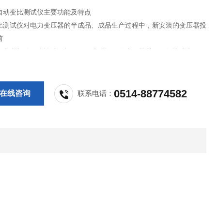
自动变比测试仪主要功能及特点
比测试仪对电力变压器的半成品、成品生产过程中，新安装的变压器投
前
家电力部的预防性试验规程，要求对运行的变压器进行匝数比或电压比
以检查变压器匝数比的正确性、分接开关的状况、变压器是否匝间短
器是否可以并列运行。传统的变比电桥读数不直观，要进行换算，只能
测量。
0514-88774582
在线咨询
联系电话：