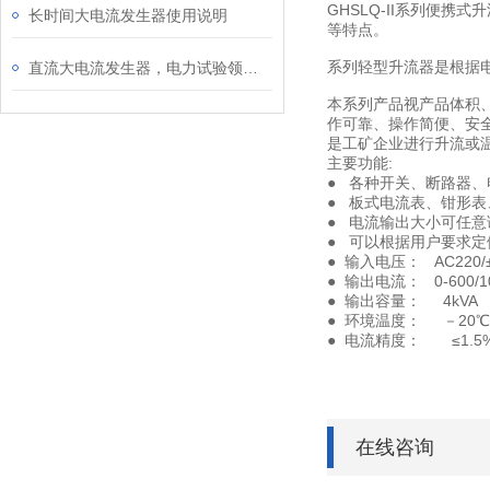
GHSLQ-II系列便
长时间大电流发生器使用说明
等特点。
系列轻型升流器是根据
直流大电流发生器，电力试验领域的效能革命者
本系列产品视产品体积
作可靠、操作简便、安
是工矿企业进行升流或
主要功能:
● 各种开关、断路器
● 板式电流表、钳形
● 电流输出大小可任
● 可以根据用户要求
● 输入电压： AC220/±
● 输出电流： 0-600
● 输出容量： 4kVA
● 环境温度： －20℃
● 电流精度： ≤1.5% (
在线咨询