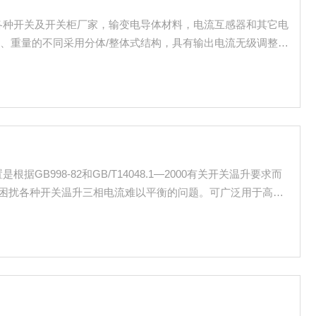
各种开关及开关柜厂家，输变电导体材料，电流互感器和其它电
、重量的不同采用分体/整体式结构，具有输出电流无级调整、
、操作简便安全等特点，可作为工矿企业进行升流或温升试验的
GB998-82和GB/T14048.1—2000有关开关温升要求而
期困扰各种开关温升三相电流难以平衡的问题。可广泛用于高、
单，三相电流平衡快，有很高的性价比。