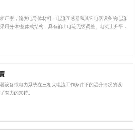
关柜厂家，输变电导体材料，电流互感器和其它电器设备的电流
采用分体/整体式结构，具有输出电流无级调整、电流上升平
安全等特点，可作为工矿企业进行升流或温升试验的电流源设
置
电器设备或电力系统在三相大电流工作条件下的温升情况的设
供了有力的支持。