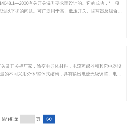
T14048.1—2000有关开关温升要求而设计的。它的成功，*一项
流难以平衡的问题。可广泛用于高、低压开关、隔离器及组合电
高的性价比。
开关及开关柜厂家，输变电导体材料，电流互感器和其它电器设
量的不同采用分体/整体式结构，具有输出电流无级调整、电流
作简便安全等特点，可作为工矿企业进行升流或温升试验的电流
页 跳转到第
页