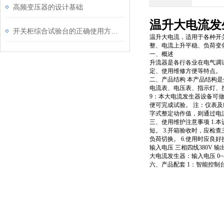
高频变压器的设计基础
温升大电流发
开关柜综合试验台的正确使用方法是什么
温升大电流，
适用于各种开
整、电流上升平稳、负荷变
一、
概述
升流器是各行各业在电气调
定、使用维修方便等特点。
二、产品结构 本产品结构
电流表、电压表、指示灯、
9：本大电流发生器设备可
便可完成试验。 注：仪表
字式整定动作值，则通过电
三
、使用维护注意事项 1.
短。 3.开箱验收时，应检
负荷切换。 6.使用时应良
输入电压 三相四线380V 输出
大电流发生器：输入电压 0~40
六、
产品配套 1：智能控制台