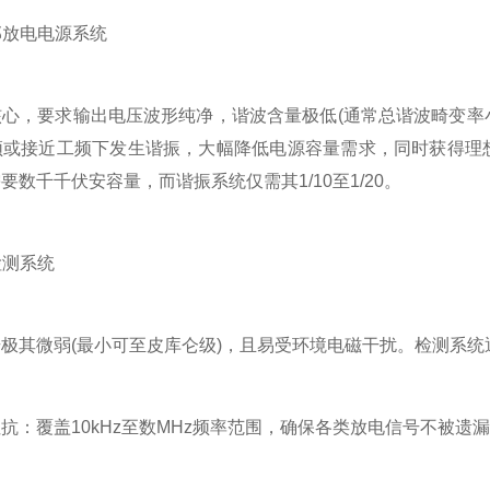
部放电电源系统
，要求输出电压波形纯净，谐波含量极低(通常总谐波畸变率小
频或接近工频下发生谐振，大幅降低电源容量需求，同时获得理想
要数千千伏安容量，而谐振系统仅需其1/10至1/20。
检测系统
其微弱(最小可至皮库仑级)，且易受环境电磁干扰。检测系统
覆盖10kHz至数MHz频率范围，确保各类放电信号不被遗漏